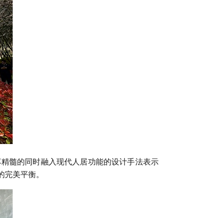
精髓的同时融入现代人居功能的设计手法表示
的完美平衡。