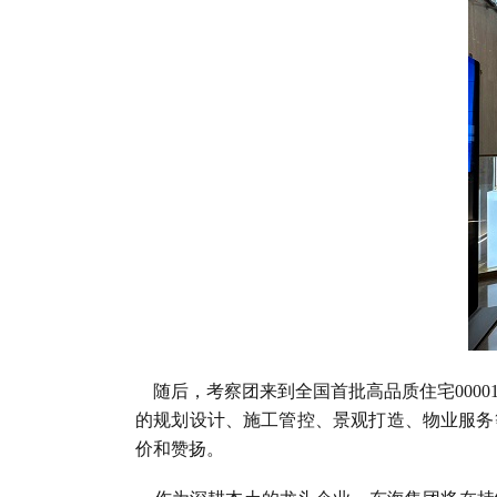
随后，考察团来到全国首批高品质住宅
00
的规划设计、施工管控、景观打造、物业服务
价和赞扬。