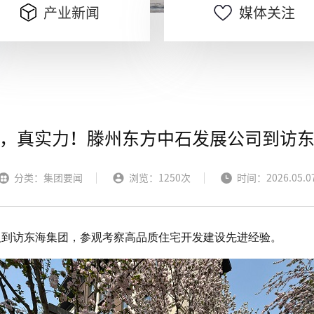
产业新闻
媒体关注
，真实力！滕州东方中石发展公司到访
分类：集团要闻
浏览：1250次
时间：2026.05.0
人到访东海集团，参观考察高品质住宅开发建设先进经验。