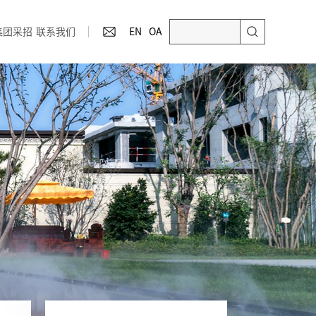
集团采招
联系我们
EN
OA