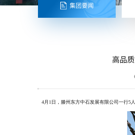
集团要闻
高品质
4月1日，滕州东方中石发展有限公司一行5